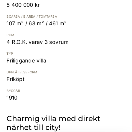
5 400 000 kr
Kostnadsfri värdering
BOAREA / BIAREA / TOMTAREA
107 m² / 63 m² / 461 m²
RUM
4 R.O.K. varav 3 sovrum
TYP
Friliggande villa
UPPLÅTELSEFORM
Friköpt
BYGGÅR
1910
Charmig villa med direkt
närhet till city!