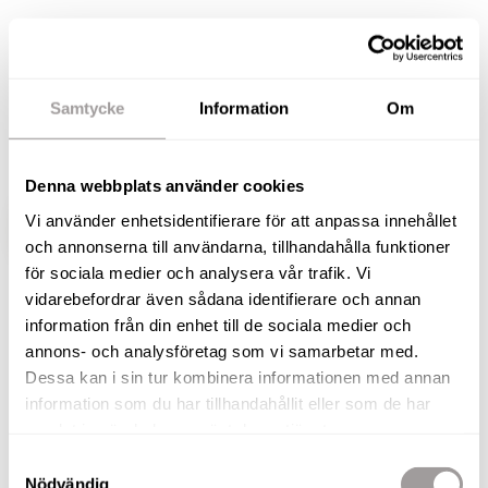
Stadsvilla med optimalt och centralt läge! Vi
hälsar er varmt välkomna till Ribbgatan 5 och
detta hem med mycket välbevarad charm och
Samtycke
Information
Om
karaktär. Villan är belägen på fin hörntomt med
trädgård på baksidan i privat läge.
Denna webbplats använder cookies
Vi använder enhetsidentifierare för att anpassa innehållet
VISA HELA BESKRIVNINGEN
BILDER
och annonserna till användarna, tillhandahålla funktioner
för sociala medier och analysera vår trafik. Vi
vidarebefordrar även sådana identifierare och annan
Andreas Rutqvist
information från din enhet till de sociala medier och
Fastighetsmäklare / Delägare
annons- och analysföretag som vi samarbetar med.
TELEFON
Dessa kan i sin tur kombinera informationen med annan
073-257 56 67
information som du har tillhandahållit eller som de har
E-POST
samlat in när du har använt deras tjänster.
andreas.rutqvist@nordafast.se
Samtyckesval
Nödvändig