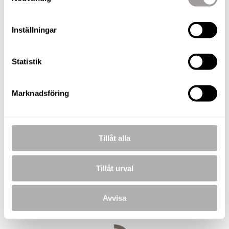
KOSTNADSFRI VÄRDERING
Inställningar
Thomas Rylander
Statistik
Fastighetsmäklare / Delägare
TELEFON
073-257 56 09
Marknadsföring
E-POST
thomas.rylander@nordafast.se
Tillåt alla
Tillåt urval
BILDER
Avvisa