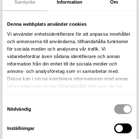
Samtycke
Information
Om
gångavstånd till Örebro city!
I attraktivt läge med endast några minuters
Denna webbplats använder cookies
promenad till stadskärnan erbjuds nu denna
Vi använder enhetsidentifierare för att anpassa innehållet
välplanerade och smakfulla fyra. Varmt
och annonserna till användarna, tillhandahålla funktioner
välkommen till Rostagatan 8 och denna rymliga
för sociala medier och analysera vår trafik. Vi
lägenhet med två balkonger.
vidarebefordrar även sådana identifierare och annan
information från din enhet till de sociala medier och
annons- och analysföretag som vi samarbetar med.
VISA HELA BESKRIVNINGEN
BILDER
Dessa kan i sin tur kombinera informationen med annan
information som du har tillhandahållit eller som de har
samlat in när du har använt deras tjänster.
Lars Olsson
Samtyckesval
Fastighetsmäklare / Delägare
Nödvändig
TELEFON
076-180 24 02
Inställningar
E-POST
lars.olsson@nordafast.se