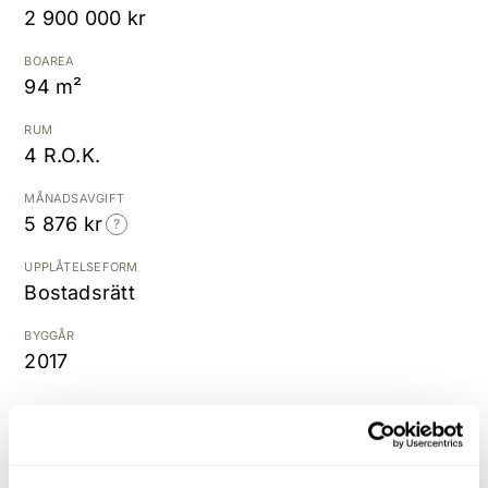
2 900 000 kr
Kostnadsfri värdering
BOAREA
94 m²
RUM
4 R.O.K.
MÅNADSAVGIFT
5 876 kr
UPPLÅTELSEFORM
Bostadsrätt
BYGGÅR
2017
Stilren 4:a med dubbla
balkonger! Centralt läge med