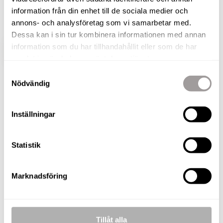
storslagen utsikt över trädtopparna av
information från din enhet till de sociala medier och
Sanatorieskogen!
annons- och analysföretag som vi samarbetar med.
Dessa kan i sin tur kombinera informationen med annan
information som du har tillhandahållit eller som de har
VISA HELA BESKRIVNINGEN
BILDER
samlat in när du har använt deras tjänster.
Samtyckesval
Nödvändig
Inställningar
BILDER
Statistik
Marknadsföring
Laddar bilder...
Tillåt alla