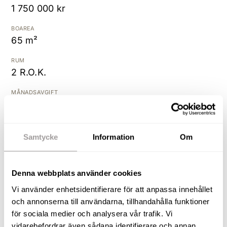
1 750 000 kr
Kostnadsfri värdering
BOAREA
65 m²
RUM
2 R.O.K.
MÅNADSAVGIFT
5 676 kr
UPPLÅTELSEFORM
Bostadsrätt
Samtycke
Information
Om
BYGGÅR
2022
Denna webbplats använder cookies
Vi använder enhetsidentifierare för att anpassa innehållet
och annonserna till användarna, tillhandahålla funktioner
Välkommen till Sanatorieskogen 8 och högst upp i
för sociala medier och analysera vår trafik. Vi
huset till denna fina tvåa i harmonisk miljö med
vidarebefordrar även sådana identifierare och annan