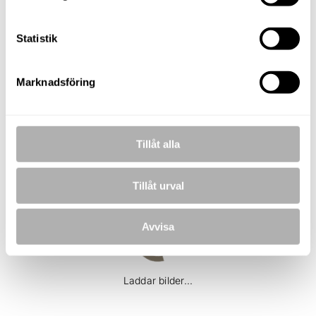
E-POST
andreas.rutqvist@nordafast.se
Statistik
KOSTNADSFRI VÄRDERING
Marknadsföring
Tillåt alla
BILDER
Tillåt urval
Avvisa
Laddar bilder...