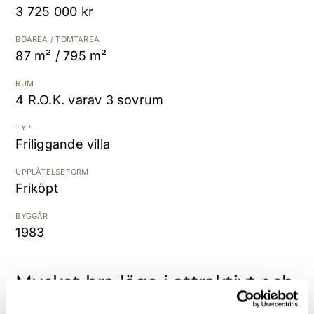
3 725 000 kr
Kostnadsfri värdering
BOAREA / TOMTAREA
87 m² / 795 m²
RUM
4 R.O.K. varav 3 sovrum
TYP
Friliggande villa
UPPLÅTELSEFORM
Friköpt
BYGGÅR
1983
Mycket bra läge i attraktivt och
familjevänligt område!