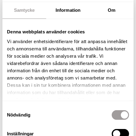
Med ett mycket bra läge i attraktivt och
Samtycke
Information
Om
familjevänligt område säljs nu denna enplansvilla
med både uterum och garage! Välkomna till
Denna webbplats använder cookies
Sanatorievägen 51 och detta välhållna hem
Vi använder enhetsidentifierare för att anpassa innehållet
beläget på en generös trägårdstomt med härligt
och annonserna till användarna, tillhandahålla funktioner
solläge. Huset är optimalt placerat på tomten där
för sociala medier och analysera vår trafik. Vi
ni på baksidan har sol under större delen av
vidarebefordrar även sådana identifierare och annan
dagen.
information från din enhet till de sociala medier och
annons- och analysföretag som vi samarbetar med.
Dessa kan i sin tur kombinera informationen med annan
VISA HELA BESKRIVNINGEN
BILDER
information som du har tillhandahållit eller som de har
samlat in när du har använt deras tjänster.
Samtyckesval
Andreas Rutqvist
Nödvändig
Fastighetsmäklare / Delägare
TELEFON
Inställningar
073-257 56 67