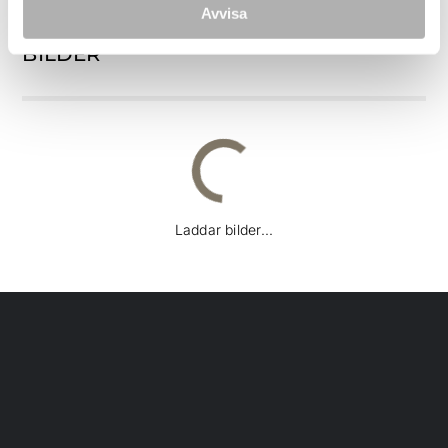
Avvisa
BILDER
DJI 0586p
Laddar bilder...