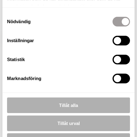
marken och får insynsskydd från thujahäcken
samlat in när du har använt deras tjänster.
vilket ger en elegant utomhusmiljö med minimalt
Samtyckesval
underhåll.
Nödvändig
VISA HELA BESKRIVNINGEN
BILDER
Inställningar
Statistik
Anton Lindström
Fastighetsmäklare
Marknadsföring
TELEFON
073-257 77 57
E-POST
anton.lindstrom@nordafast.se
Tillåt alla
KOSTNADSFRI VÄRDERING
Tillåt urval