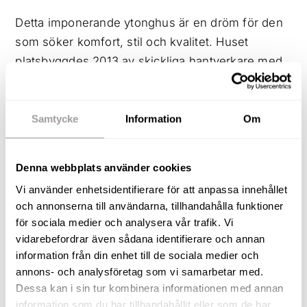
Detta imponerande ytonghus är en dröm för den
som söker komfort, stil och kvalitet. Huset
platsbyggdes 2013 av skickliga hantverkare med
svensk kvalitet och standard vilket har resulterat i
ett hus med hög standard. Här finner du ett hem
som inte bara är vackert utan även smart och
Samtycke
Information
Om
praktiskt planerat. Tack vare väl tilltagna
ytterväggar i kombination med energieffektiva
Denna webbplats använder cookies
lösningar får du ett hem med otroligt låg
Vi använder enhetsidentifierare för att anpassa innehållet
energiförbrukning att bo i. Husets 235 + 50
och annonserna till användarna, tillhandahålla funktioner
kvadratmeter fördelas på sju rum och kök varav
för sociala medier och analysera vår trafik. Vi
fyra sovrum. Tomten ger många soltimmar och
vidarebefordrar även sådana identifierare och annan
har ett påkostat poolområde med bland annat en
information från din enhet till de sociala medier och
takbeklädd glasfiberpool, utedusch, utekök, och
annons- och analysföretag som vi samarbetar med.
Dessa kan i sin tur kombinera informationen med annan
en pergola. Poolområdet har skifferplattor på
information som du har tillhandahållit eller som de har