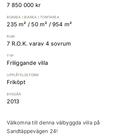
7 850 000 kr
K
BOAREA / BIAREA / TOMTAREA
235 m² / 50 m² / 954 m²
RUM
7 R.O.K. varav 4 sovrum
TYP
Friliggande villa
UPPLÅTELSEFORM
Friköpt
BYGGÅR
2013
Välkomna till denna välbyggda villa på
Sandtäppevägen 24!