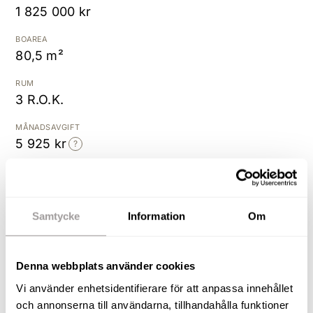
1 825 000 kr
K
BOAREA
80,5 m²
RUM
3 R.O.K.
MÅNADSAVGIFT
5 925 kr
UPPLÅTELSEFORM
Bostadsrätt
Samtycke
Information
Om
BYGGÅR
1939
Denna webbplats använder cookies
Ett hem att trivas i - på Norr!
Vi använder enhetsidentifierare för att anpassa innehållet
och annonserna till användarna, tillhandahålla funktioner