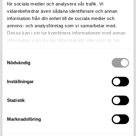
Trivsam och ljus trea med en mysig eldbar kamin
för sociala medier och analysera vår trafik. Vi
och en härlig balkong i västerläge! Belägen i
vidarebefordrar även sådana identifierare och annan
populära kvarter på norr som kombinerar det
information från din enhet till de sociala medier och
annons- och analysföretag som vi samarbetar med.
bästa av två världar - stadens puls och vacker
Dessa kan i sin tur kombinera informationen med annan
natur inom bekvämt räckhåll.
information som du har tillhandahållit eller som de har
samlat in när du har använt deras tjänster.
VISA HELA BESKRIVNINGEN
BILDER
Samtyckesval
Nödvändig
Inställningar
BILDER
Statistik
Marknadsföring