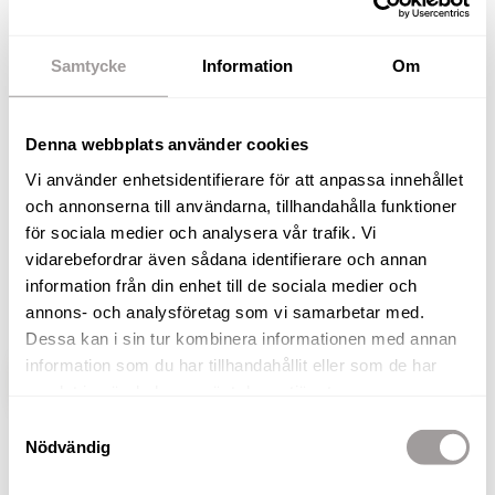
Södra Lindhult med en stor
balkong i soligt läge!
Samtycke
Information
Om
Välkommen till Södra Lindhult och denna
välplanerade och fina bostad på Skogstorpsvägen
Denna webbplats använder cookies
4F. Södra Lindhult är ett mycket populärt och
Vi använder enhetsidentifierare för att anpassa innehållet
omtyckt område som är beläget söder om
och annonserna till användarna, tillhandahålla funktioner
Örebro. I närområdet finns skolor, förskolor,
för sociala medier och analysera vår trafik. Vi
vårdcentral, pizzeria samt goda
vidarebefordrar även sådana identifierare och annan
kommunikationsmöjligheter till och från Örebro
information från din enhet till de sociala medier och
city samt mycket smidig anslutning till E18/E20.
annons- och analysföretag som vi samarbetar med.
Dessa kan i sin tur kombinera informationen med annan
information som du har tillhandahållit eller som de har
VISA HELA BESKRIVNINGEN
BILDER
samlat in när du har använt deras tjänster.
Samtyckesval
Nödvändig
Lars Olsson
Fastighetsmäklare / Delägare