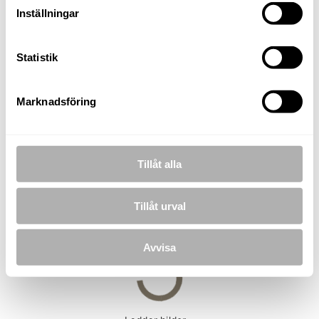
Inställningar
TELEFON
076-180 24 02
E-POST
Statistik
lars.olsson@nordafast.se
Marknadsföring
KOSTNADSFRI VÄRDERING
Tillåt alla
BILDER
Tillåt urval
Avvisa