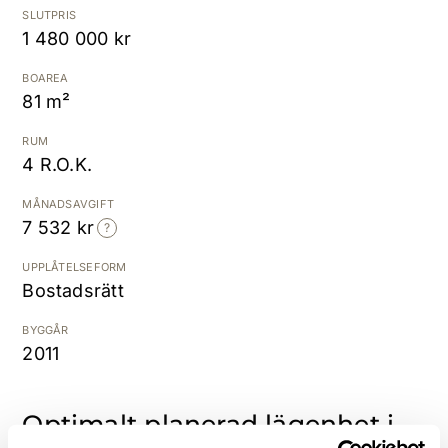
SLUTPRIS
1 480 000 kr
Kostnadsfri värdering
BOAREA
81 m²
RUM
4 R.O.K.
MÅNADSAVGIFT
7 532 kr
UPPLÅTELSEFORM
Bostadsrätt
BYGGÅR
2011
Optimalt planerad lägenhet i