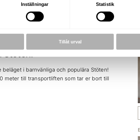
Inställningar
Statistik
UPPLÅTELSEFORM
BYGGÅR
Friköpt
1994
Tillåt urval
i Stöten!
 beläget i barnvänliga och populära Stöten!
eter till transportliften som tar er bort till