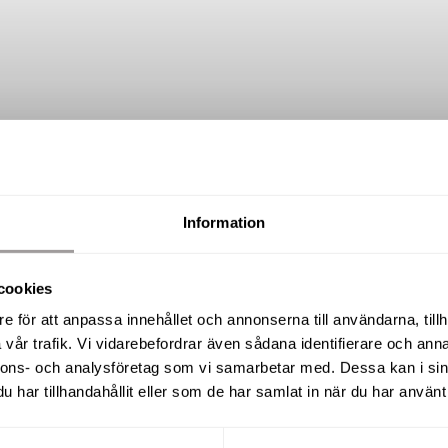
Information
SÅLD
cookies
Snövägen 47A, Stöten
e för att anpassa innehållet och annonserna till användarna, tillh
vår trafik. Vi vidarebefordrar även sådana identifierare och anna
nnons- och analysföretag som vi samarbetar med. Dessa kan i sin
har tillhandahållit eller som de har samlat in när du har använt 
BOAREA / TOMTAREA
RUM
47 m² / 564 m²
3 R.O