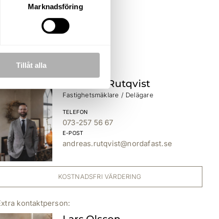
Marknadsföring
Tillåt alla
Andreas Rutqvist
Fastighetsmäklare / Delägare
TELEFON
073-257 56 67
E-POST
andreas.rutqvist@nordafast.se
KOSTNADSFRI VÄRDERING
Lars Olsson