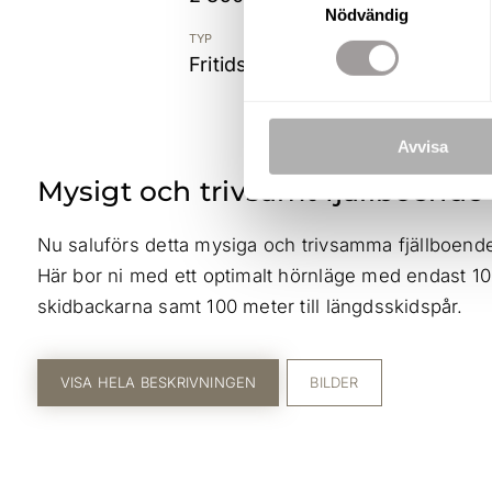
Nödvändig
TYP
Fritidshus
Avvisa
Mysigt och trivsamt fjällboende 
Nu saluförs detta mysiga och trivsamma fjällboende
Här bor ni med ett optimalt hörnläge med endast 100 m
skidbackarna samt 100 meter till längdsskidspår.
VISA HELA BESKRIVNINGEN
BILDER