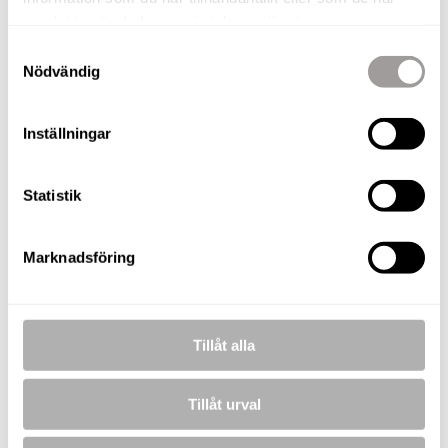
Gro Velta
samlat in när du har använt deras tjänster.
Fastighetsmäklare
Samtyckesval
TELEFON
Nödvändig
076-010 56 65
E-POST
gro.velta@nordafast.se
Inställningar
KOSTNADSFRI VÄRDERING
Statistik
Andreas Rutqvist
Marknadsföring
Fastighetsmäklare / Delägare
TELEFON
073-257 56 67
Tillåt alla
E-POST
andreas.rutqvist@nordafast.se
Tillåt urval