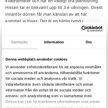
kvadratmeter och har en väldigt bra planlösning.
Hissen tar er bekvämt upp till 3:e våningen. Direkt
innanför dörren får man känslan av att här
kommer vi trivas. Det är en härlig rymd i
lägenheten. Här erbjuds ett modernt kök i
klassiskt tidlöst vitt med härlig matplats vid
fönsterparti. Ett ljust och fint vardagsrum, tre bra
Samtycke
Information
Om
sovrum och två helkaklade badrum. Det är många
fina detaljer i detta hem. Vi toppar det med en
Denna webbplats använder cookies
grym balkong om hela 18 kvm med ljuvlig vy.
Vi använder enhetsidentifierare för att anpassa innehållet
Utsikten mot Svartån är verkligen trevlig!
och annonserna till användarna, tillhandahålla funktioner
Välkomna hit så ska jag visa er!
för sociala medier och analysera vår trafik. Vi
vidarebefordrar även sådana identifierare och annan
information från din enhet till de sociala medier och
VISA HELA BESKRIVNINGEN
BILDER
annons- och analysföretag som vi samarbetar med.
Dessa kan i sin tur kombinera informationen med annan
information som du har tillhandahållit eller som de har