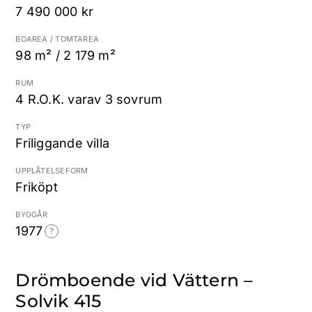
7 490 000 kr
Kostnadsfri värdering
BOAREA / TOMTAREA
98 m² / 2 179 m²
RUM
4 R.O.K. varav 3 sovrum
TYP
Friliggande villa
UPPLÅTELSEFORM
Friköpt
BYGGÅR
1977
Drömboende vid Vättern –
Solvik 415