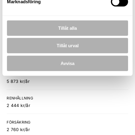
Marknadsföring
Ej utförd
Ekonomi
Tillåt alla
Driftkostnad
Tillåt urval
UPPVÄRMNING
19 679 kr/år
Avvisa
VATTEN & AVLOPP
5 873 kr/år
RENHÅLLNING
2 444 kr/år
FÖRSÄKRING
2 760 kr/år