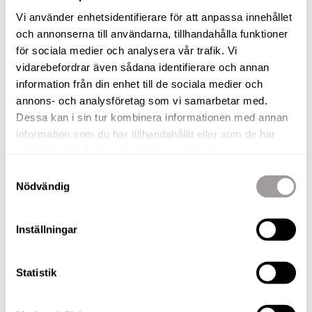
ÖVRIGA BYGGNADER
Vi använder enhetsidentifierare för att anpassa innehållet
Gäststuga med altan.
och annonserna till användarna, tillhandahålla funktioner
för sociala medier och analysera vår trafik. Vi
UTEPLATS
vidarebefordrar även sådana identifierare och annan
Stor altan med spabad och gott om plats för möbler.
information från din enhet till de sociala medier och
annons- och analysföretag som vi samarbetar med.
Dessa kan i sin tur kombinera informationen med annan
VATTEN & AVLOPP
information som du har tillhandahållit eller som de har
Kommunalt vatten året om. Kommunalt avlopp
samlat in när du har använt deras tjänster.
Samtyckesval
INTERNET
Nödvändig
Internet: Fiber.
Inställningar
BILPLATS
Uppfart med plats för flera bilar.Vägen fram till huset
underhålls året om.
Statistik
ENERGIDEKLARATION