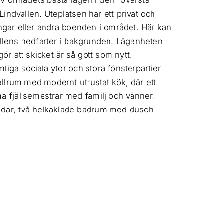
v områdets bästa lägen i den "översta
indvallen. Uteplatsen har ett privat och
ingar eller andra boenden i området. Här kan
allens nedfarter i bakgrunden. Lägenheten
gör att skicket är så gott som nytt.
liga sociala ytor och stora fönsterpartier
llrum med modernt utrustat kök, där ett
 fjällsemestrar med familj och vänner.
dar, två helkaklade badrum med dusch