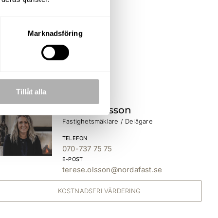
.K.
Marknadsföring
Tillåt alla
Terése Olsson
Fastighetsmäklare / Delägare
TELEFON
070-737 75 75
E-POST
terese.olsson@nordafast.se
KOSTNADSFRI VÄRDERING