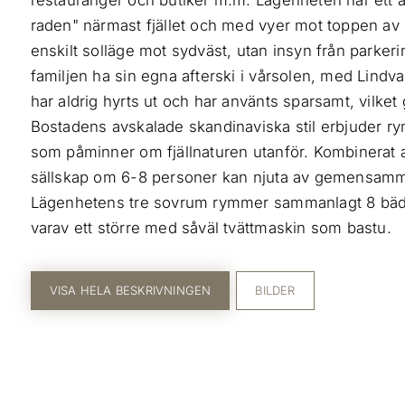
restauranger och butiker m.m. Lägenheten har ett a
raden" närmast fjället och med vyer mot toppen av L
enskilt solläge mot sydväst, utan insyn från parker
familjen ha sin egna afterski i vårsolen, med Lindv
har aldrig hyrts ut och har använts sparsamt, vilket 
Bostadens avskalade skandinaviska stil erbjuder rym
som påminner om fjällnaturen utanför. Kombinerat a
sällskap om 6-8 personer kan njuta av gemensamma
Lägenhetens tre sovrum rymmer sammanlagt 8 bäd
varav ett större med såväl tvättmaskin som bastu.
VISA HELA BESKRIVNINGEN
BILDER