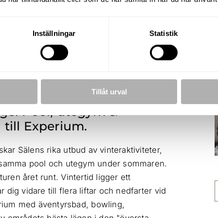
BOAREA
RUM
73 m²
4 R.O
Inställningar
Statistik
UPPLÅTELSEFORM
BYGGÅR
Bostadsrätt
2018
Tillåt urval
äge! Pool, utegym &
 till Experium.
skar Sälens rika utbud av vinteraktiviteter,
ensamma pool och utegym under sommaren.
uren året runt. Vintertid ligger ett
ig vidare till flera liftar och nedfarter vid
rium med äventyrsbad, bowling,