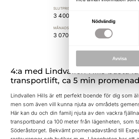
SLUTPRIS
Samtyckesval
3 400 000 kr
Nödvändig
MÅNADSAVGIFT
3 070 kr
Avvisa
4:a med Lindvallen Hills bästa l
transportlift, ca 5 min promenad
Lindvallen Hills är ett perfekt boende för dig som äl
men som även vill kunna njuta av områdets gem
Här kan du och din familj njuta av den vackra fjällnat
transportband ca 100 meter från lägenheten, som tar d
Söderåstorget. Bekvämt promenadavstånd till Expe