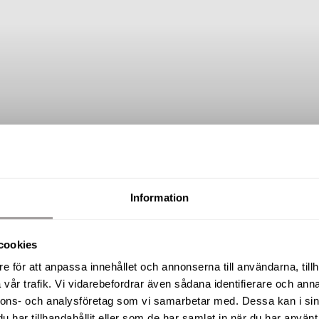
Information
SÅLD
cookies
Tjäderåsvägen 12A, Lindvallen
e för att anpassa innehållet och annonserna till användarna, tillh
vår trafik. Vi vidarebefordrar även sådana identifierare och anna
nnons- och analysföretag som vi samarbetar med. Dessa kan i sin
har tillhandahållit eller som de har samlat in när du har använt 