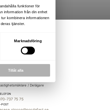
andahålla funktioner för
n information från din enhet
 tur kombinera informationen
deras tjänster.
O.K. varav 11 sovrum
Marknadsföring
Tillåt alla
Terése Olsson
astighetsmäklare / Delägare
TELEFON
070-737 75 75
E-POST
terese.olsson@nordafast.se