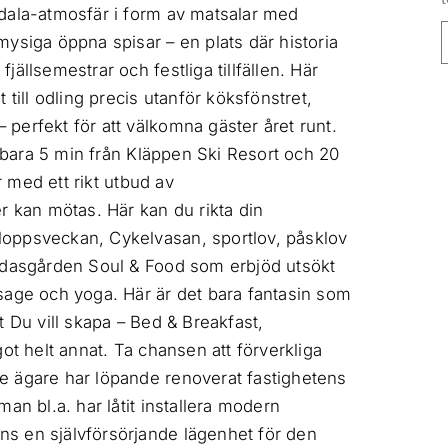
 dala-atmosfär i form av matsalar med
ysiga öppna spisar – en plats där historia
ällsemestrar och festliga tillfällen. Här
till odling precis utanför köksfönstret,
perfekt för att välkomna gäster året runt.
, bara 5 min från Kläppen Ski Resort och 20
r med ett rikt utbud av
r kan mötas. Här kan du rikta din
loppsveckan, Cykelvasan, sportlov, påsklov
ondasgården Soul & Food som erbjöd utsökt
sage och yoga. Här är det bara fantasin som
t Du vill skapa – Bed & Breakfast,
ot helt annat. Ta chansen att förverkliga
e ägare har löpande renoverat fastighetens
an bl.a. har låtit installera modern
s en självförsörjande lägenhet för den