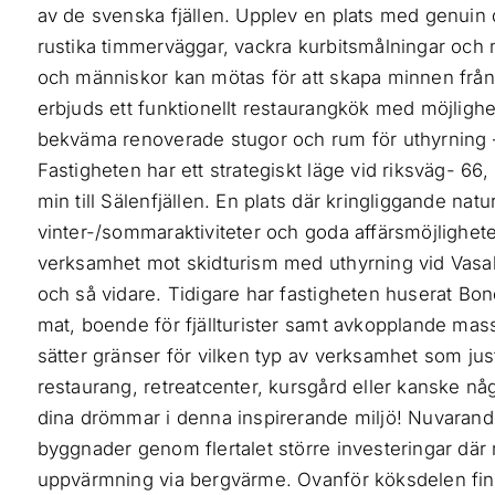
av de svenska fjällen. Upplev en plats med genuin
rustika timmerväggar, vackra kurbitsmålningar och m
och människor kan mötas för att skapa minnen från fj
erbjuds ett funktionellt restaurangkök med möjlighet 
bekväma renoverade stugor och rum för uthyrning – 
Fastigheten har ett strategiskt läge vid riksväg- 66
min till Sälenfjällen. En plats där kringliggande natu
vinter-/sommaraktiviteter och goda affärsmöjlighete
verksamhet mot skidturism med uthyrning vid Vasa
och så vidare. Tidigare har fastigheten huserat B
mat, boende för fjällturister samt avkopplande mas
sätter gränser för vilken typ av verksamhet som jus
restaurang, retreatcenter, kursgård eller kanske någ
dina drömmar i denna inspirerande miljö! Nuvarand
byggnader genom flertalet större investeringar där m
uppvärmning via bergvärme. Ovanför köksdelen finn