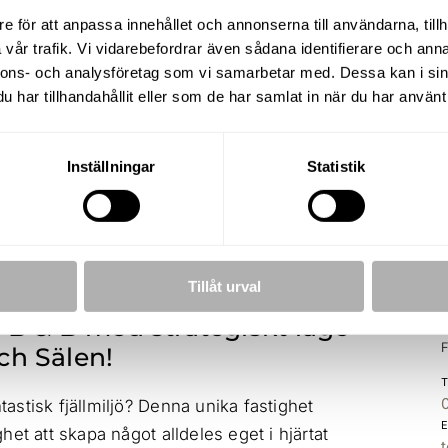
Torgås 164, Lima-Torgås
e för att anpassa innehållet och annonserna till användarna, tillh
vår trafik. Vi vidarebefordrar även sådana identifierare och anna
nnons- och analysföretag som vi samarbetar med. Dessa kan i sin
har tillhandahållit eller som de har samlat in när du har använt 
BOAREA / TOMTAREA
RUM
417 m² / 5 033 m²
17 R.
Inställningar
Statistik
UPPLÅTELSEFORM
BYGGÅR
Friköpt
1963
Tillåt urval
B & B med strategiskt läge
F
ch Sälen!
stisk fjällmiljö? Denna unika fastighet
et att skapa något alldeles eget i hjärtat