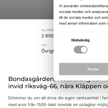
Vi använder enhetsidentifierar
sociala medier och analysera 
till de sociala medier och a
med annan information som du 
SLUTPRIS
Samtyckesval
2 600 000 kr
Nödvändig
TYP
Övrigt
Avvisa
Bondasgården, restaurang samt 
invid riksväg-66, nära Kläppen o
Drömmer du om att driva din egen verksamhet i fanta
med anor från 1500-talet innebär en oslagbar möjligh