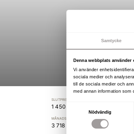
Samtycke
Denna webbplats använder 
Vi använder enhetsidentifierar
sociala medier och analysera 
till de sociala medier och a
med annan information som du 
SLUTPRIS
Samtyckesval
1 450 000 kr
Nödvändig
MÅNADSAVGIFT
3 718 kr