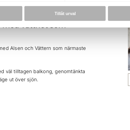
Tillåt urval
et med vattnet som
d med Alsen och Vättern som närmaste
d väl tilltagen balkong, genomtänkta
äge ut över sjön.