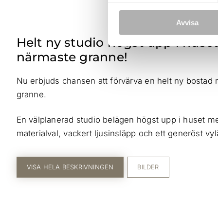
Avvisa
Helt ny studio högst upp i hus
närmaste granne!
Nu erbjuds chansen att förvärva en helt ny bosta
granne.
En välplanerad studio belägen högst upp i huset me
materialval, vackert ljusinsläpp och ett generöst vyl
VISA HELA BESKRIVNINGEN
BILDER