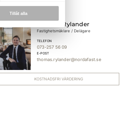
Tillåt alla
Thomas Rylander
Fastighetsmäklare / Delägare
TELEFON
073-257 56 09
E-POST
thomas.rylander@nordafast.se
KOSTNADSFRI VÄRDERING