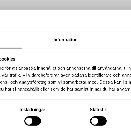
Information
SÅLD
cookies
Trädgårdsgatan 4, Askersund
e för att anpassa innehållet och annonserna till användarna, tillh
vår trafik. Vi vidarebefordrar även sådana identifierare och anna
nnons- och analysföretag som vi samarbetar med. Dessa kan i sin
har tillhandahållit eller som de har samlat in när du har använt 
BOAREA
RUM
47 m²
1 R.O
Inställningar
Statistik
UPPLÅTELSEFORM
BYGGÅR
Bostadsrätt
2024