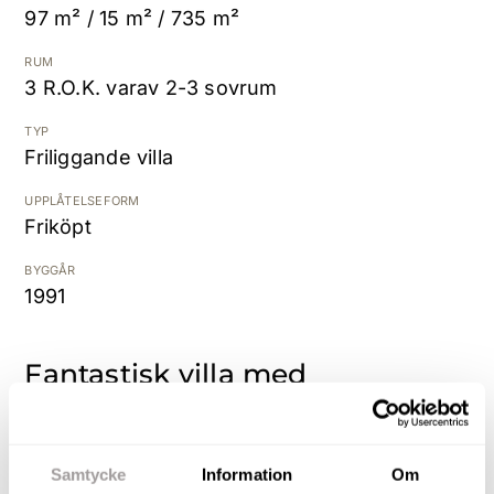
97 m² / 15 m² / 735 m²
Kostnadsfri värdering
RUM
3 R.O.K. varav 2-3 sovrum
TYP
Friliggande villa
UPPLÅTELSEFORM
Friköpt
BYGGÅR
1991
Fantastisk villa med
omfattande renoveringar och
modern bekvämlighet –
Inflyttningsklar dröm!
Samtycke
Information
Om