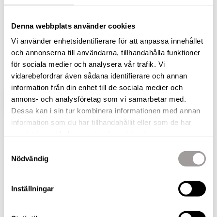
Välkommen till denna fantastiska villa, byggd 1991
Denna webbplats använder cookies
och belägen i ett lugnt och barnvänligt område.
Vi använder enhetsidentifierare för att anpassa innehållet
Här har inget lämnats åt slumpen, med
och annonserna till användarna, tillhandahålla funktioner
omfattande renoveringar och uppgraderingar som
för sociala medier och analysera vår trafik. Vi
gör detta hem helt inflyttningsklart.
vidarebefordrar även sådana identifierare och annan
information från din enhet till de sociala medier och
annons- och analysföretag som vi samarbetar med.
VISA HELA BESKRIVNINGEN
BILDER
Dessa kan i sin tur kombinera informationen med annan
information som du har tillhandahållit eller som de har
Fabian Ståhl
samlat in när du har använt deras tjänster.
Fastighetsmäklare
Samtyckesval
Nödvändig
TELEFON
073-050 04 97
E-POST
Inställningar
fabian.stahl@nordafast.se
KOSTNADSFRI VÄRDERING