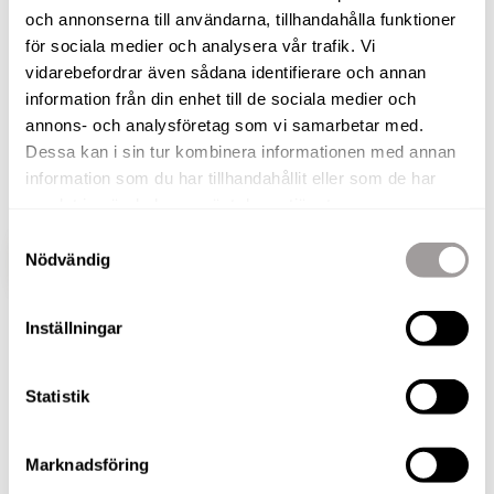
och annonserna till användarna, tillhandahålla funktioner
Nu finns chansen att förvärva detta stilrena
för sociala medier och analysera vår trafik. Vi
bostadsrättsradhus om 5 rum och kök i populära
vidarebefordrar även sådana identifierare och annan
Ormesta. Bostaden erbjuder genomgående fina
information från din enhet till de sociala medier och
annons- och analysföretag som vi samarbetar med.
materialval, parkering och förråd på framsidan
Dessa kan i sin tur kombinera informationen med annan
och en fin uteplats med trall och gräsmatta på
information som du har tillhandahållit eller som de har
baksidan i ett lugnt och soligt läge!
samlat in när du har använt deras tjänster.
Samtyckesval
Nödvändig
VISA HELA BESKRIVNINGEN
BILDER
Inställningar
Statistik
BILDER
Marknadsföring