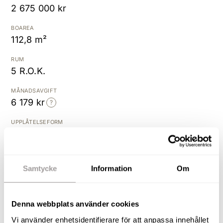
2 675 000 kr
Kostnadsfri värdering
BOAREA
112,8 m²
RUM
5 R.O.K.
MÅNADSAVGIFT
6 179 kr
UPPLÅTELSEFORM
Bostadsrätt
BYGGÅR
2016
Samtycke
Information
Om
Stilrent radhus i populära
Denna webbplats använder cookies
Ormesta!
Vi använder enhetsidentifierare för att anpassa innehållet