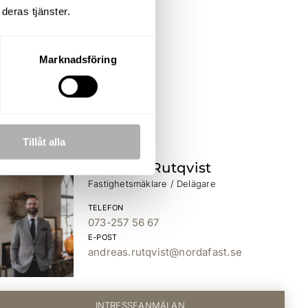
deras tjänster.
dshus
Marknadsföring
Tillåt alla
Andreas Rutqvist
Fastighetsmäklare / Delägare
TELEFON
073-257 56 67
E-POST
andreas.rutqvist@nordafast.se
INTRESSEANMÄLAN