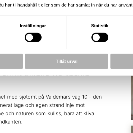
har tillhandahållit eller som de har samlat in när du har använt 
BOAREA / TOMTAREA
TYP
47 m² / 2 363 m²
Friti
Inställningar
Statistik
BYGGÅR
1940
Tillåt urval
ikt tillfälle vid vackra
het med sjötomt på Valdemars väg 10 – den
nerat läge och egen strandlinje mot
 och naturen som kuliss, bara att kliva
randkanten.