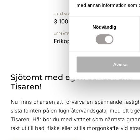
med annan information som du 
UTGÅNGSPRIS
Samtyckesval
3 100 000 kr
Nödvändig
UPPLÅTELSEFORM
Friköpt
Avvisa
Sjötomt med egen sandstrand – un
Tisaren!
Nu finns chansen att förvärva en spännande fastig
sista tomten på en lugn återvändsgata, med ett oge
Tisaren. Här bor du med vattnet som närmsta granne
rakt ut till bad, fiske eller stilla morgonkaffe vid st