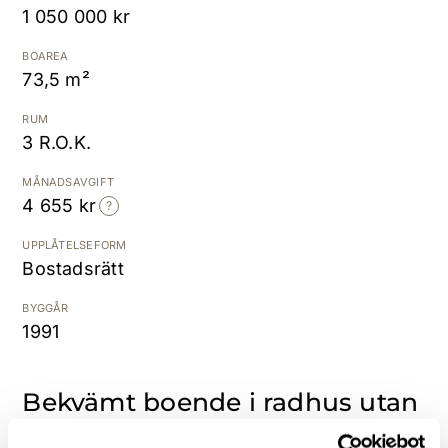
1 050 000 kr
Kostnadsfri värdering
BOAREA
73,5 m²
RUM
3 R.O.K.
MÅNADSAVGIFT
4 655 kr
UPPLÅTELSEFORM
Bostadsrätt
BYGGÅR
1991
Bekvämt boende i radhus utan
trappor