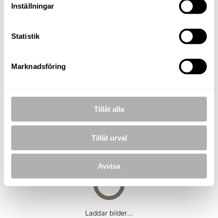
Inställningar
TELEFON
073-257 56 68
Statistik
E-POST
roland.karlsson@nordafast.se
Marknadsföring
KOSTNADSFRI VÄRDERING
Tillåt alla
BILDER
Tillåt urval
Hörnläge
Trädgård
Avvisa
Solplats med markis
Laddar bilder...