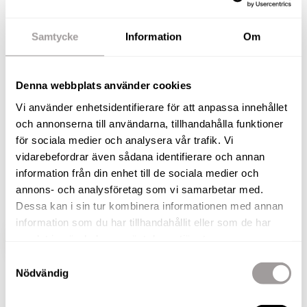
Nu finns ett radhus i den centralt belägna och
Samtycke
Information
Om
eftertraktade Brf Rönnen till salu. Ett mycket
centralt läge och med bostaden i ett plan gör
detta till ett riktigt bekvämt boende. Ett attraktivt
Denna webbplats använder cookies
alternativ för dig som ändå vill ha en egen liten
Vi använder enhetsidentifierare för att anpassa innehållet
täppa att pyssla om och vistas i när vädret är
och annonserna till användarna, tillhandahålla funktioner
gynnsamt. Entrén och uteplats med markis vetter
för sociala medier och analysera vår trafik. Vi
mot väster med eftermiddags/kvällssol och på
vidarebefordrar även sådana identifierare och annan
information från din enhet till de sociala medier och
baksidan mot öster finns en inglasat uterum där
annons- och analysföretag som vi samarbetar med.
du kanske vill avnjuta din frukost sommartid.
Dessa kan i sin tur kombinera informationen med annan
information som du har tillhandahållit eller som de har
samlat in när du har använt deras tjänster.
VISA HELA BESKRIVNINGEN
BILDER
Samtyckesval
Nödvändig
Roland Karlsson
Fastighetsmäklare