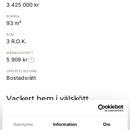
3 425 000 kr
Kostnadsfri värdering
BOAREA
93 m²
RUM
3 R.O.K.
MÅNADSAVGIFT
5 909 kr
UPPLÅTELSEFORM
Bostadsrätt
Vackert hem i välskött
bostadsrättsförening!
I ett av Örebros vackraste byggnader, i centralt
Samtycke
Information
Om
och kulturhistoriskt område, finns detta hem om