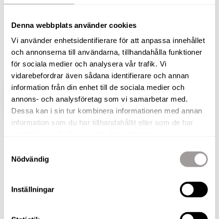
hela 93 kvadrat till salu. I Brf Soldathemmet bor
Denna webbplats använder cookies
du i välskött bostadsrättsförening med god
ekonomi och låg belåning. Föreningen har även
Vi använder enhetsidentifierare för att anpassa innehållet
och annonserna till användarna, tillhandahålla funktioner
en stor grönskande trädgård med som nyttjas fritt
för sociala medier och analysera vår trafik. Vi
av de boende.
vidarebefordrar även sådana identifierare och annan
information från din enhet till de sociala medier och
annons- och analysföretag som vi samarbetar med.
VISA HELA BESKRIVNINGEN
BILDER
Dessa kan i sin tur kombinera informationen med annan
information som du har tillhandahållit eller som de har
Gabriel Damar
samlat in när du har använt deras tjänster.
Fastighetsmäklare
Samtyckesval
Nödvändig
TELEFON
073-257 56 66
E-POST
Inställningar
gabriel.damar@nordafast.se
KOSTNADSFRI VÄRDERING