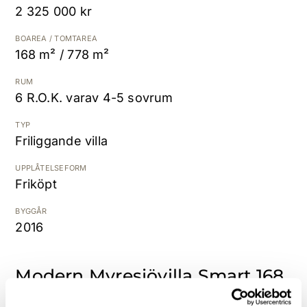
2 325 000 kr
Kostnadsfri värdering
BOAREA / TOMTAREA
168 m² / 778 m²
RUM
6 R.O.K. varav 4-5 sovrum
TYP
Friliggande villa
UPPLÅTELSEFORM
Friköpt
BYGGÅR
2016
Modern Myresjövilla Smart 168
med garage, 6 rok och