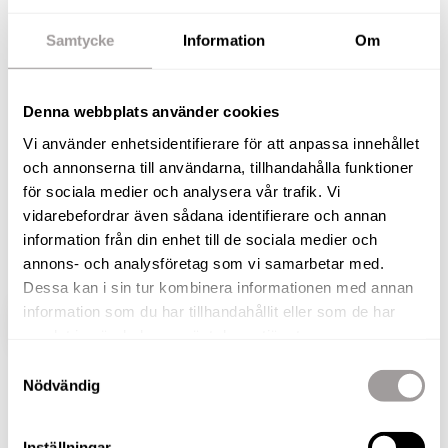
insynsskyddad tomt!
Samtycke
Information
Om
Välkommen till Viktor Dahléns väg 143 – ett
modernt och välplanerat Myresjöhus av modellen
Denna webbplats använder cookies
Smart 168, där komfort, stil och funktion
Vi använder enhetsidentifierare för att anpassa innehållet
samspelar på bästa sätt. Med sina generösa 168
och annonserna till användarna, tillhandahålla funktioner
kvm och sex rum och kök erbjuds här gott om
för sociala medier och analysera vår trafik. Vi
plats för både den stora familjen och för er som
vidarebefordrar även sådana identifierare och annan
vill ha extra utrymme för arbete, hobby eller
information från din enhet till de sociala medier och
gäster.
annons- och analysföretag som vi samarbetar med.
Dessa kan i sin tur kombinera informationen med annan
information som du har tillhandahållit eller som de har
VISA HELA BESKRIVNINGEN
BILDER
samlat in när du har använt deras tjänster.
Samtyckesval
Nödvändig
Fabian Ståhl
Fastighetsmäklare
Inställningar