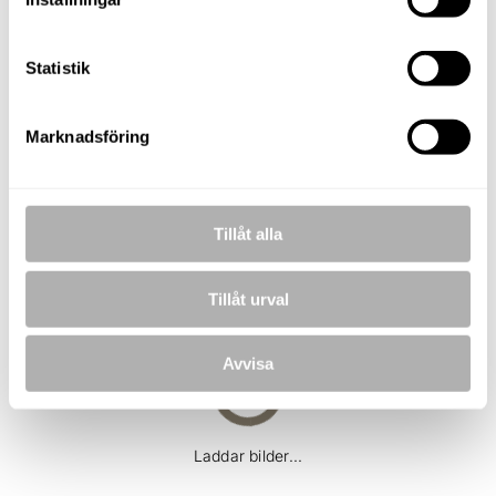
TELEFON
073-050 04 97
E-POST
Statistik
fabian.stahl@nordafast.se
KOSTNADSFRI VÄRDERING
Marknadsföring
Tillåt alla
BILDER
Tillåt urval
Avvisa
Laddar bilder...