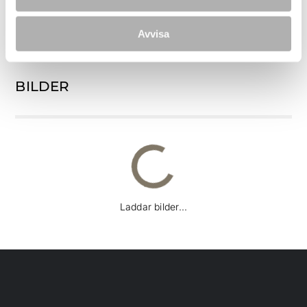
roland.karlsson@nordafast.se
Avvisa
BILDER
Hus
Altan
Hus
Laddar bilder...