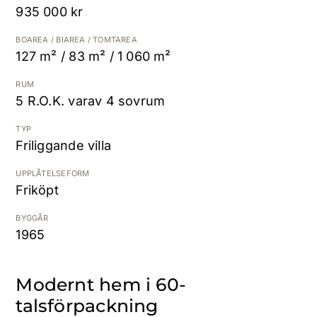
935 000 kr
Kostnadsfri värdering
BOAREA / BIAREA / TOMTAREA
127 m² / 83 m² / 1 060 m²
RUM
5 R.O.K. varav 4 sovrum
TYP
Friliggande villa
UPPLÅTELSEFORM
Friköpt
BYGGÅR
1965
Modernt hem i 60-
talsförpackning