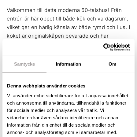
Välkommen till detta moderna 60-talshus! Från
entrén är här öppet till både kök och vardagsrum,
vilket ger en härlig känsla av både rymd och ljus. I
köket är originalskåpen bevarade och har
kompletterats med fräscha , trendiga färger på
golv och väggar. Vardagsrummet som har en
matrumsdel har även utgång till den takade
Samtycke
Information
Om
altanen på husets gavelsida. På nedervåningen
ligger också det nyrenoverade badrummet och
Denna webbplats använder cookies
två sovrum. En trappa upp finns ytterligare två
mysiga sovrum med snedtak, klädkammare och
Vi använder enhetsidentifierare för att anpassa innehållet
och annonserna till användarna, tillhandahålla funktioner
en toa. Går du istället en trappa ner möts du av
för sociala medier och analysera vår trafik. Vi
gillestuga / f.n. sovrum med öppen spis,
vidarebefordrar även sådana identifierare och annan
tvättstuga, snickarbod, matkällare och förråd.
information från din enhet till de sociala medier och
annons- och analysföretag som vi samarbetar med.