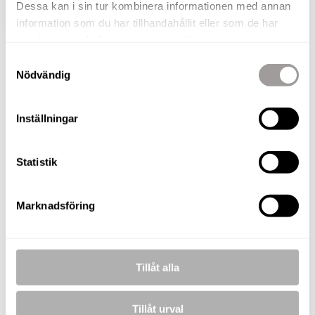
Dessa kan i sin tur kombinera informationen med annan
VISA HELA BESKRIVNINGEN
BILDER
information som du har tillhandahållit eller som de har
samlat in när du har använt deras tjänster.
Fabian Ståhl
Samtyckesval
Nödvändig
Fastighetsmäklare
TELEFON
073-050 04 97
Inställningar
E-POST
fabian.stahl@nordafast.se
Statistik
KOSTNADSFRI VÄRDERING
Marknadsföring
Roland Karlsson
Fastighetsmäklare
Tillåt alla
TELEFON
073-257 56 68
E-POST
Tillåt urval