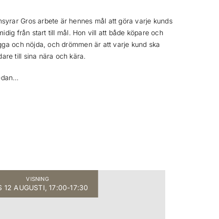
syrar Gros arbete är hennes mål att göra varje kunds
idig från start till mål. Hon vill att både köpare och
ygga och nöjda, och drömmen är att varje kund ska
e till sina nära och kära.
nedan…
VISNING
 12 AUGUSTI, 17:00-17:30