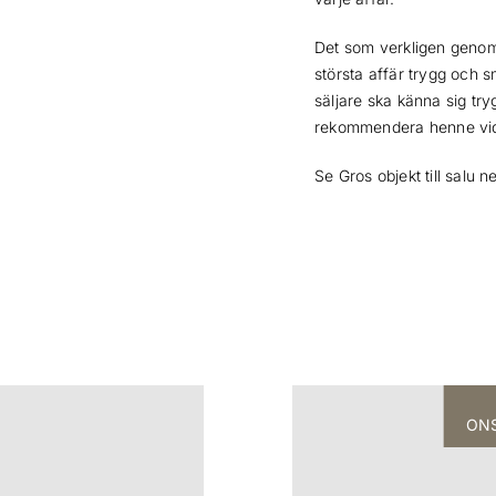
Det som verkligen genom
största affär trygg och sm
säljare ska känna sig tr
rekommendera henne vidar
Se Gros objekt till salu 
ONS