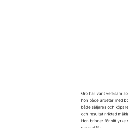
Gro har varit verksam s
hon både arbetar med bost
både säljares och köpare
och resultatinriktad mäk
Hon brinner för sitt yrke
varje affär.