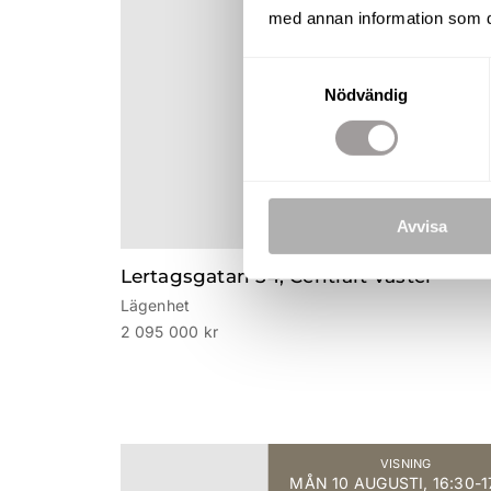
med annan information som du 
Samtyckesval
Nödvändig
Avvisa
KOMMANDE
Lertagsgatan 54, Centralt Väster
Lägenhet
2 095 000 kr
VISNING
MÅN 10 AUGUSTI, 16:30-1