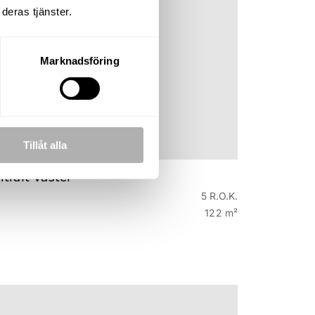
deras tjänster.
Marknadsföring
Tillåt alla
KOMMANDE
tralt Väster
5 R.O.K.
122 m²