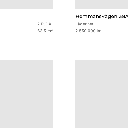
Hemmansvägen 38A,
2 R.O.K.
Lägenhet
63,5 m²
2 550 000 kr