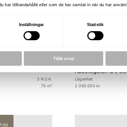
har tillhandahållit eller som de har samlat in när du har använt 
Inställningar
Statistik
Tillåt urval
Åbackegatan 5A, Cen
3 R.O.K.
Lägenhet
75 m²
2 095 000 kr
7:00